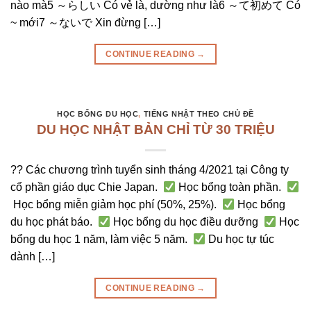
nào mà5 ～らしい Có vẻ là, dường như là6 ～て初めて Có
~ mới7 ～ないで Xin đừng […]
CONTINUE READING
→
HỌC BỔNG DU HỌC
,
TIẾNG NHẬT THEO CHỦ ĐỀ
DU HỌC NHẬT BẢN CHỈ TỪ 30 TRIỆU
?? Các chương trình tuyển sinh tháng 4/2021 tại Công ty
cổ phần giáo dục Chie Japan.
Học bổng toàn phần.
Học bổng miễn giảm học phí (50%, 25%).
Học bổng
du học phát báo.
Học bổng du học điều dưỡng
Học
bổng du học 1 năm, làm việc 5 năm.
Du học tự túc
dành […]
CONTINUE READING
→