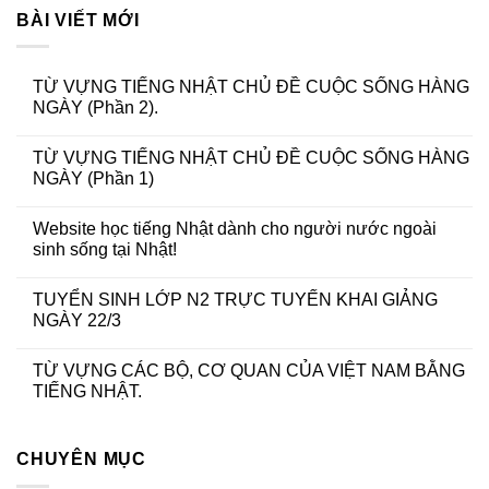
BÀI VIẾT MỚI
TỪ VỰNG TIẾNG NHẬT CHỦ ĐỀ CUỘC SỐNG HÀNG
NGÀY (Phần 2).
TỪ VỰNG TIẾNG NHẬT CHỦ ĐỀ CUỘC SỐNG HÀNG
NGÀY (Phần 1)
Website học tiếng Nhật dành cho người nước ngoài
sinh sống tại Nhật!
TUYỂN SINH LỚP N2 TRỰC TUYẾN KHAI GIẢNG
NGÀY 22/3
TỪ VỰNG CÁC BỘ, CƠ QUAN CỦA VIỆT NAM BẰNG
TIẾNG NHẬT.
CHUYÊN MỤC