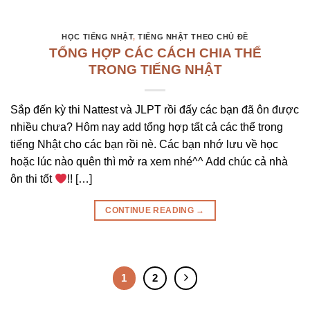
HỌC TIẾNG NHẬT
,
TIẾNG NHẬT THEO CHỦ ĐỀ
TỔNG HỢP CÁC CÁCH CHIA THỂ
TRONG TIẾNG NHẬT
Sắp đến kỳ thi Nattest và JLPT rồi đấy các bạn đã ôn được
nhiều chưa? Hôm nay add tổng hợp tất cả các thể trong
tiếng Nhật cho các bạn rồi nè. Các bạn nhớ lưu về học
hoặc lúc nào quên thì mở ra xem nhé^^ Add chúc cả nhà
ôn thi tốt
!! […]
CONTINUE READING
→
1
2