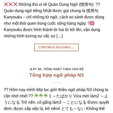
Những thú vị về Quán Dụng Ngữ (慣用句) ??
Quán dụng ngữ tiếng Nhật được gọi chung là 慣用句
Kanyouku – chỉ những từ ngữ, cách so sánh được dùng
như một thói quen trong cuộc sống hàng ngày. ?‍
Kanyouku được hình thành từ hai từ trở lên, vận dụng
những hình tượng sự vật, sự […]
CONTINUE READING
→
JLPT N3
,
TIẾNG NHẬT THEO CHỦ ĐỀ
Tổng hợp ngữ pháp N3
?? Hôm nay mình tiếp tục giới thiệu ngữ pháp N3 chúng ta
cần nhớ nhé! ??
1 ～たばかり Vừa mới làm2 ～よ
うになる Trở nên, cố gắng làm3 ～ことになる Được quyết
định, được sắp xếp là, trở nên4 とても～ない Không thể