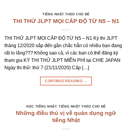
TIẾNG NHẬT THEO CHỦ ĐỀ
THI THỬ JLPT MỌI CẤP ĐỘ TỪ N5 – N1
THI THỬ JLPT MỌI CẤP ĐỘ TỪ N5 – N1 Kỳ thi JLPT
tháng 12/2020 sắp đến gần chắc hẳn có nhiều bạn đang
rất lo lắng??? Không sao cả, vì các bạn có thể đăng ký
tham gia KỲ THI THỬ JLPT MIỄN PHÍ tại CHIE JAPAN
Ngày thi thử: thứ 7 (21/11/2020) Cấp […]
CONTINUE READING
→
HỌC TIẾNG NHẬT
,
TIẾNG NHẬT THEO CHỦ ĐỀ
Những điều thú vị về quán dụng ngữ
tiếng Nhật