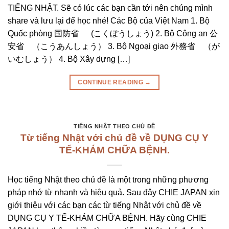
TIẾNG NHẬT. Sẽ có lúc các bạn cần tới nên chúng mình
share và lưu lại để học nhé! Các Bộ của Việt Nam 1. Bộ
Quốc phòng 国防省 (こくぼうしょう) 2. Bộ Công an 公
安省 （こうあんしょう） 3. Bộ Ngoại giao 外務省 （が
いむしょう） 4. Bộ Xây dựng […]
CONTINUE READING
→
TIẾNG NHẬT THEO CHỦ ĐỀ
Từ tiếng Nhật với chủ đề về DỤNG CỤ Y
TẾ-KHÁM CHỮA BỆNH.
Học tiếng Nhật theo chủ đề là một trong những phương
pháp nhớ từ nhanh và hiệu quả. Sau đây CHIE JAPAN xin
giới thiệu với các bạn các từ tiếng Nhật với chủ đề về
DỤNG CỤ Y TẾ-KHÁM CHỮA BỆNH. Hãy cùng CHIE