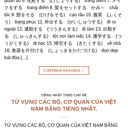
quần áo 6. 化粧する (けしょうする) trang điểm 7. メイ
クをする trang điểm 8. 髪をセットする かみ～ chải
tóc 9. 髭をそる (ひげをそる) cạo râu 10. 服装 (ふくそ
う) trang phục 11. 外出する (がいしゅつする) đi ra
ngoài 12. 通勤する (つうきんする) đi làm 13. 出勤す
る (しゅっきんする) tới nơi làm việc 14. 通学する (つ
うがくする) đi học 15. 帰宅する (きたくする) về nhà
16. 食器を片付ける (しょっきをかたづける) dọn dẹp
bát đũa […]
CONTINUE READING
→
TIẾNG NHẬT THEO CHỦ ĐỀ
TỪ VỰNG CÁC BỘ, CƠ QUAN CỦA VIỆT
NAM BẰNG TIẾNG NHẬT.
TỪ VỰNG CÁC BỘ, CƠ QUAN CỦA VIỆT NAM BẰNG