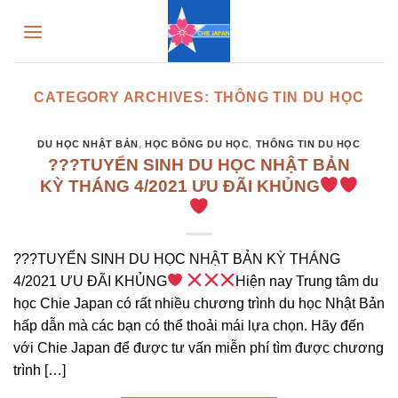
Skip
to
content
CATEGORY ARCHIVES:
THÔNG TIN DU HỌC
DU HỌC NHẬT BẢN
,
HỌC BỔNG DU HỌC
,
THÔNG TIN DU HỌC
???TUYỂN SINH DU HỌC NHẬT BẢN
KỲ THÁNG 4/2021 ƯU ĐÃI KHỦNG
???TUYỂN SINH DU HỌC NHẬT BẢN KỲ THÁNG
4/2021 ƯU ĐÃI KHỦNG
Hiện nay Trung tâm du
học Chie Japan có rất nhiều chương trình du học Nhật Bản
hấp dẫn mà các bạn có thể thoải mái lựa chọn. Hãy đến
với Chie Japan để được tư vấn miễn phí tìm được chương
trình […]