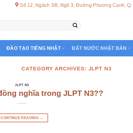
Số 12, Ngách 3/8, Ngõ 3, Đường Phương Canh, Q.
ĐÀO TẠO TIẾNG NHẬT
ĐẤT NƯỚC NHẬT BẢN
CATEGORY ARCHIVES:
JLPT N3
JLPT N3
đồng nghĩa trong JLPT N3??
CONTINUE READING
→