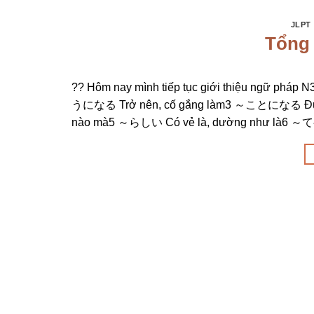
JLPT
Tổng
?? Hôm nay mình tiếp tục giới thiệu ngữ pháp N
うになる Trở nên, cố gắng làm3 ～ことになる Được 
nào mà5 ～らしい Có vẻ là, dường như là6 