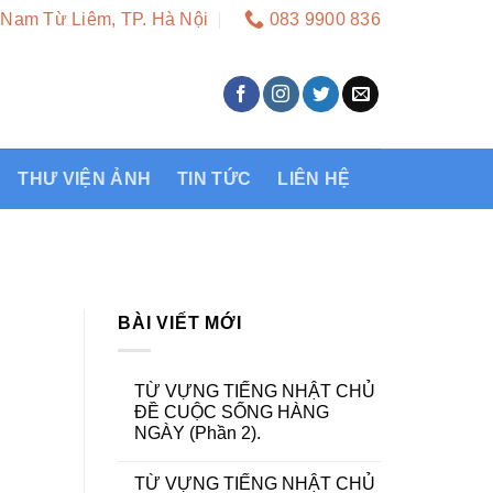
 Nam Từ Liêm, TP. Hà Nội
083 9900 836
THƯ VIỆN ẢNH
TIN TỨC
LIÊN HỆ
BÀI VIẾT MỚI
TỪ VỰNG TIẾNG NHẬT CHỦ
ĐỀ CUỘC SỐNG HÀNG
NGÀY (Phần 2).
TỪ VỰNG TIẾNG NHẬT CHỦ