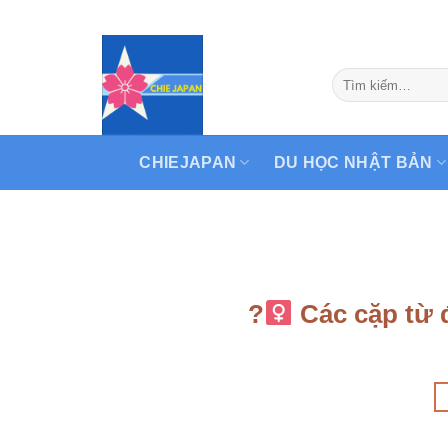
Skip
to
content
CHIEJAPAN
DU HỌC NHẬT BẢN
?‍
Các cặp từ 