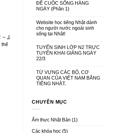
ĐỀ CUỘC SỐNG HÀNG
NGÀY (Phần 1)
Website học tiếng Nhật dành
cho người nước ngoài sinh
sống tại Nhật!
2 ～よ
 thể
TUYỂN SINH LỚP N2 TRỰC
TUYẾN KHAI GIẢNG NGÀY
22/3
TỪ VỰNG CÁC BỘ, CƠ
QUAN CỦA VIỆT NAM BẰNG
TIẾNG NHẬT.
CHUYÊN MỤC
Ẩm thực Nhật Bản
(1)
Các khóa học
(5)