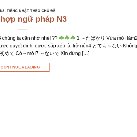
 N3
,
TIẾNG NHẬT THEO CHỦ ĐỀ
 hợp ngữ pháp N3
3 chúng ta cần nhớ nhé! ??
1 ～たばかり Vừa mới làm
quyết định, được sắp xếp là, trở nên4 とても～ない Không
～て初めて Có ~ mới7 ～ないで Xin đừng […]
CONTINUE READING
→