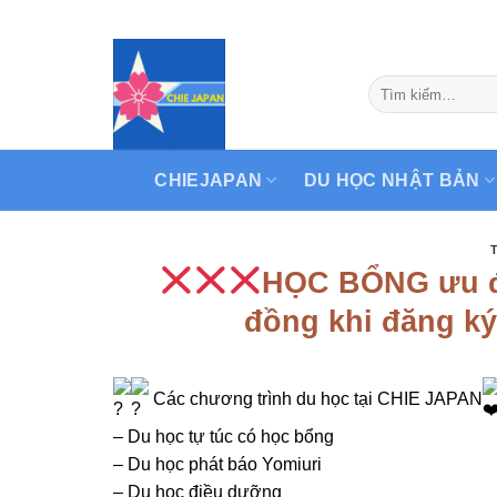
Skip
to
content
CHIEJAPAN
DU HỌC NHẬT BẢN
HỌC BỔNG ưu đã
đồng khi đăng ký
Các chương trình du học tại CHIE JAPAN
– Du học tự túc có học bổng
– Du học phát báo Yomiuri
– Du học điều dưỡng