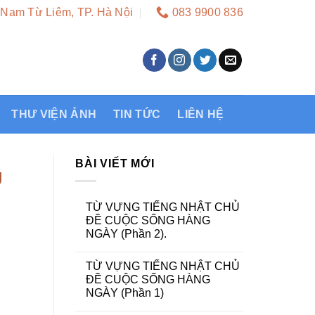
 Nam Từ Liêm, TP. Hà Nội
083 9900 836
THƯ VIỆN ẢNH
TIN TỨC
LIÊN HỆ
BÀI VIẾT MỚI
U
TỪ VỰNG TIẾNG NHẬT CHỦ
ĐỀ CUỘC SỐNG HÀNG
NGÀY (Phần 2).
TỪ VỰNG TIẾNG NHẬT CHỦ
ĐỀ CUỘC SỐNG HÀNG
NGÀY (Phần 1)